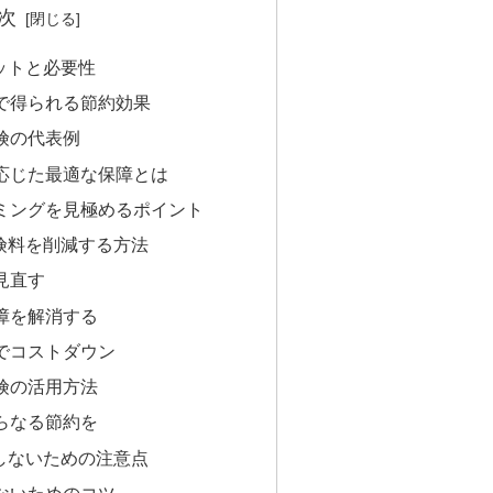
次
リットと必要性
で得られる節約効果
険の代表例
応じた最適な保障とは
ミングを見極めるポイント
保険料を削減する方法
見直す
障を解消する
でコストダウン
険の活用方法
らなる節約を
敗しないための注意点
ないためのコツ