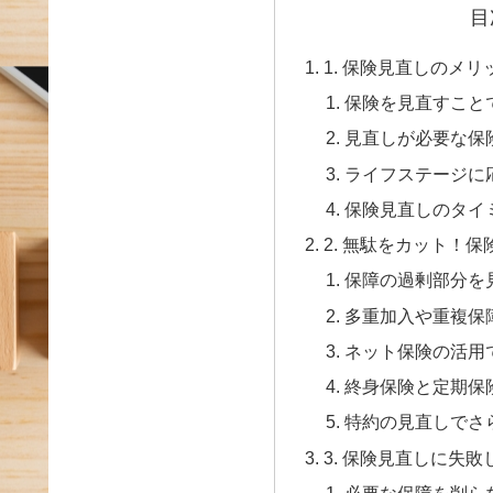
目
1. 保険見直しのメ
保険を見直すこと
見直しが必要な保
ライフステージに
保険見直しのタイ
2. 無駄をカット！
保障の過剰部分を
多重加入や重複保
ネット保険の活用
終身保険と定期保
特約の見直しでさ
3. 保険見直しに失
必要な保障を削ら