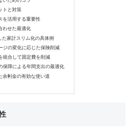
ットと対策
スを活用する重要性
合わせた最適化
かした家計スリム化の具体例
テージの変化に応じた保険削減
険を統合して固定費を削減
限の保障による年間支出の最適化
た余剰金の有効な使い道
性