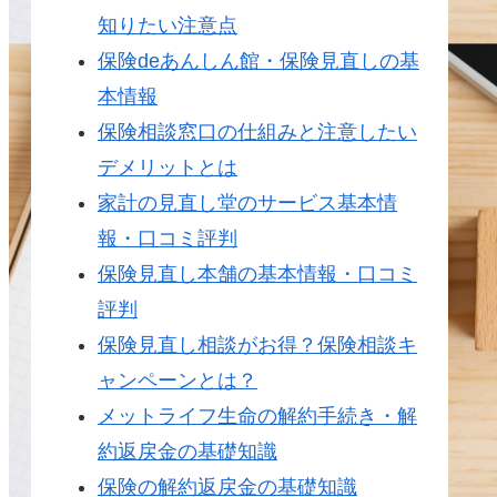
知りたい注意点
保険deあんしん館・保険見直しの基
本情報
保険相談窓口の仕組みと注意したい
デメリットとは
家計の見直し堂のサービス基本情
報・口コミ評判
保険見直し本舗の基本情報・口コミ
評判
保険見直し相談がお得？保険相談キ
ャンペーンとは？
メットライフ生命の解約手続き・解
約返戻金の基礎知識
保険の解約返戻金の基礎知識