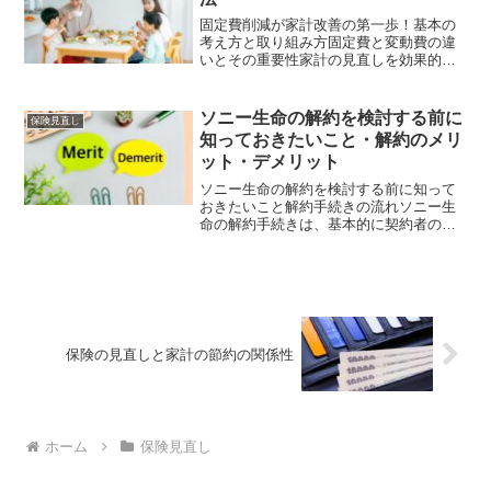
固定費削減が家計改善の第一歩！基本の
考え方と取り組み方固定費と変動費の違
いとその重要性家計の見直しを効果的に
進めるには、支出を「固定費」と「変動
費」に分けて考えることが重要です。固
定費とは、毎月ほとんど変動せずに発生
ソニー生命の解約を検討する前に
保険見直し
する支出のことで、具体的...
知っておきたいこと・解約のメリ
ット・デメリット
ソニー生命の解約を検討する前に知って
おきたいこと解約手続きの流れソニー生
命の解約手続きは、基本的に契約者の申
し出に基づいて進められます。解約を考
える場合、まずは担当者またはソニー生
命のカスタマーセンターに連絡し、解約
希望の旨を伝えます。その...
保険の見直しと家計の節約の関係性
ホーム
保険見直し