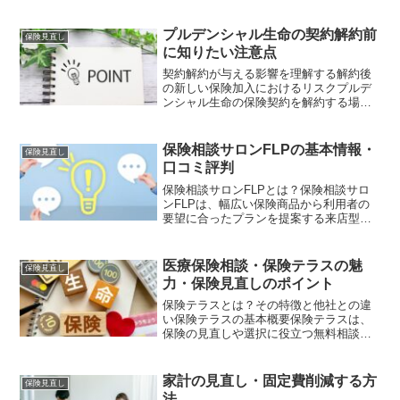
に加入する金融商品です。その大きな目
的は、死亡や病気、ケガなどによる収入
減少や支出増加に対応することです。例
プルデンシャル生命の契約解約前
保険見直し
えば、家族を経済的に支え...
に知りたい注意点
契約解約が与える影響を理解する解約後
の新しい保険加入におけるリスクプルデ
ンシャル生命の保険契約を解約する場
合、新しい保険に加入する際のリスクに
ついて理解しておくことが重要です。解
約後、新たな保険を契約しようとする
保険相談サロンFLPの基本情報・
保険見直し
と、契約条件が以前より厳しく...
口コミ評判
保険相談サロンFLPとは？保険相談サロ
ンFLPは、幅広い保険商品から利用者の
要望に合ったプランを提案する来店型の
保険相談サービスです。東京都渋谷区を
拠点とし、東京や神奈川を中心に、北海
道、埼玉、京都にもわずかに店舗を展開
医療保険相談・保険テラスの魅
保険見直し
しています。特に商業...
力・保険見直しのポイント
保険テラスとは？その特徴と他社との違
い保険テラスの基本概要保険テラスは、
保険の見直しや選択に役立つ無料相談サ
ービスを提供する保険代理店です。取り
扱っている保険商品は、多種多様で約700
商品にのぼり、その中から厳選された約
家計の見直し・固定費削減する方
保険見直し
170商品を紹介する...
法